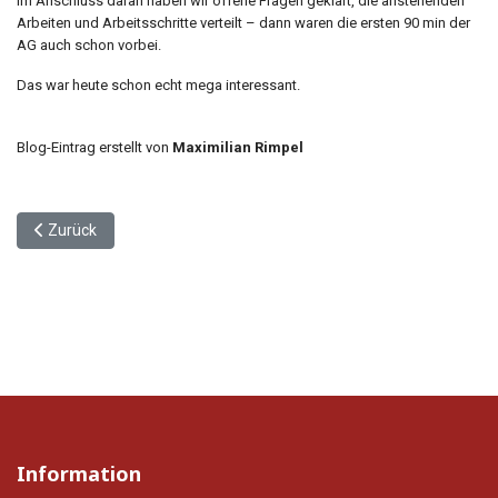
Im Anschluss daran haben wir offene Fragen geklärt, die anstehenden
Arbeiten und Arbeitsschritte verteilt – dann waren die ersten 90 min der
AG auch schon vorbei.
Das war heute schon echt mega interessant.
Blog-Eintrag erstellt von
Maximilian Rimpel
Vorheriger Beitrag: Die Presse spüren nicht nur Weintrauben
Zurück
Information