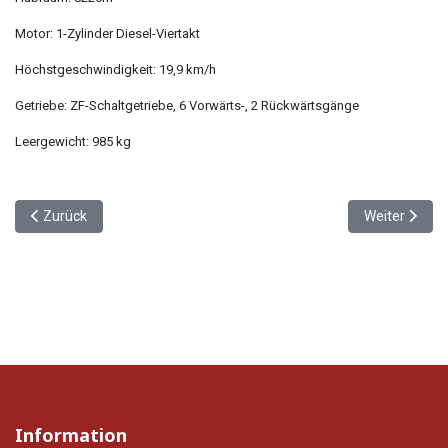
Motor: 1-Zylinder Diesel-Viertakt
Höchstgeschwindigkeit: 19,9 km/h
Getriebe: ZF-Schaltgetriebe, 6 Vorwärts-, 2 Rückwärtsgänge
Leergewicht: 985 kg
Vorheriger Beitrag: Projektablauf
Nächster Beit
Zurück
Weiter
Information