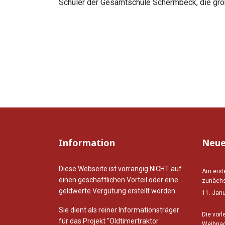
Schüler der Gesamtschule Schermbeck, die grö
Information
Neue
Diese Webseite ist vorrangig NICHT auf
Am erst
einen geschäftlichen Vorteil oder eine
zunächs
geldwerte Vergütung erstellt worden.
11. Jan
Sie dient als reiner Informationsträger
Die vorl
für das Projekt "Oldtimertraktor
Weihnac