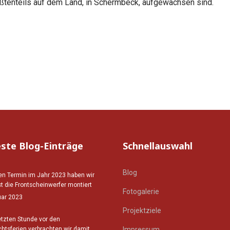
ßtenteils auf dem Land, in Schermbeck, aufgewachsen sind.
ste Blog-Einträge
Schnellauswahl
Blog
en Termin im Jahr 2023 haben wir
t die Frontscheinwerfer montiert
Fotogalerie
uar 2023
Projektziele
etzten Stunde vor den
htsferien verbrachten wir damit
Impressum