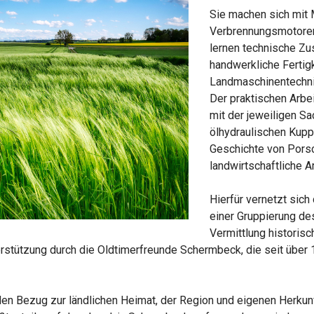
Sie machen sich mit 
Verbrennungsmotoren 
lernen technische Z
handwerkliche Fertig
Landmaschinentechni
Der praktischen Arbe
mit der jeweiligen Sa
ölhydraulischen Kupp
Geschichte von Porsc
landwirtschaftliche A
Hierfür vernetzt sic
einer Gruppierung de
Vermittlung historisc
stützung durch die Oldtimerfreunde Schermbeck, die seit über 1
 den Bezug zur ländlichen Heimat, der Region und eigenen Herkunf