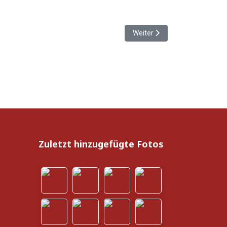
Nächster Beitrag: Projektabla
Weiter
Zuletzt hinzugefügte Fotos