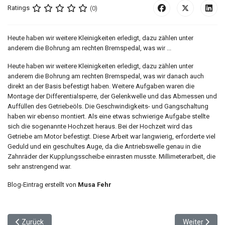
Ratings
(0)
Heute haben wir weitere Kleinigkeiten erledigt, dazu zählen unter
anderem die Bohrung am rechten Bremspedal, was wir ...
Heute haben wir weitere Kleinigkeiten erledigt, dazu zählen unter
anderem die Bohrung am rechten Bremspedal, was wir danach auch
direkt an der Basis befestigt haben. Weitere Aufgaben waren die
Montage der Differentialsperre, der Gelenkwelle und das Abmessen und
Auffüllen des Getriebeöls. Die Geschwindigkeits- und Gangschaltung
haben wir ebenso montiert. Als eine etwas schwierige Aufgabe stellte
sich die sogenannte Hochzeit heraus. Bei der Hochzeit wird das
Getriebe am Motor befestigt. Diese Arbeit war langwierig, erforderte viel
Geduld und ein geschultes Auge, da die Antriebswelle genau in die
Zahnräder der Kupplungsscheibe einrasten musste. Millimeterarbeit, die
sehr anstrengend war.
Blog-Eintrag erstellt von
Musa Fehr
Vorheriger Beitrag: Am heutigen Mittwoch haben wir viele Teile mo
Nächster Beit
Zurück
Weiter